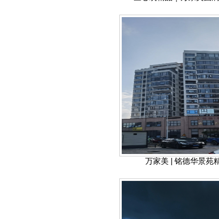
万家美 | 铭德华景