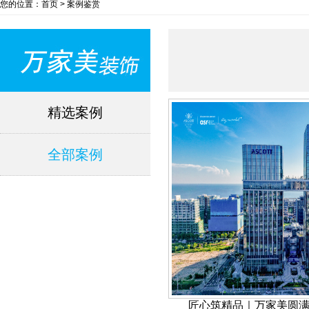
您的位置：首页 > 案例鉴赏
精选案例
全部案例
匠心筑精品｜万家美圆满交