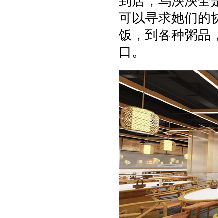
到店，乌泱泱全
可以寻求她们的
饭，到各种粥品
口。