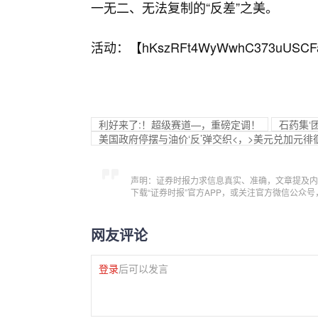
一无二、无法复制的“反差”之美。
活动：【
hKszRFt4WyWwhC373uUSCF
利好来了:！超级赛道—，重磅定调！
石药集‘
美国政府停摆与油价‘反’弹交织<，>美元兑加元徘徊1
声明：证券时报力求信息真实、准确，文章提及内
下载“证券时报”官方APP，或关注官方微信公众
网友评论
登录
后可以发言