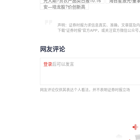
光大期?货农产品类日报10.16
海目星激光!董
安—培龙股?价创新高
声明：证券时报力求信息真实、准确，文章提及内
下载“证券时报”官方APP，或关注官方微信公众
网友评论
登录
后可以发言
网友评论仅供其表达个人看法，并不表明证券时报立场