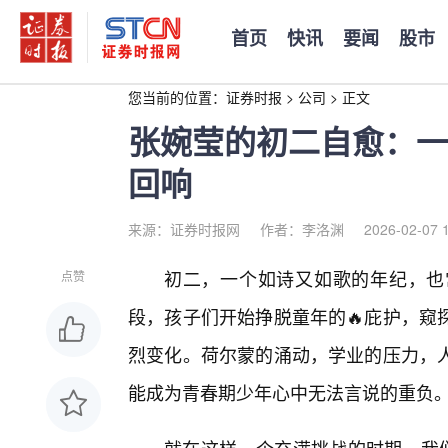
首页
快讯
要闻
股市
您当前的位置：
证券时报
>
公司
>
正文
张婉莹的初二自愈：一
回响
来源：证券时报网
作者：李洛渊
2026-02-07 
初二，一个如诗又如歌的年纪，也
点赞
段，孩子们开始挣脱童年的🔥庇护，窥
烈变化。荷尔蒙的涌动，学业的压力，
能成为青春期少年心中无法言说的重负