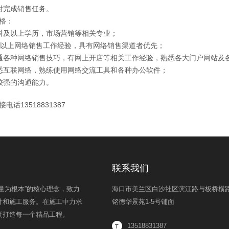
时完成销售任务。
格：
科及以上学历，市场营销等相关专业；
年以上网络销售工作经验，具有网络销售渠道者优先；
通各种网络销售技巧，有网上开店等相关工作经验，熟悉各大门户网站及
悉互联网络，熟练使用网络交流工具和各种办公软件；
较强的沟通能力。
电话13518831387
联系我们
量为根本”的核心理念，致力
海口市美兰区白沙社区滨江路与板桥横
计和施工服务。在施工中力求
铭德华景苑1-5号铺面
度打造每一个精品工程。
13518831387