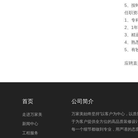
5、按
任职资
1、专
2、1
3、精
4、熟
5、有
应聘直接
首页
公司简介
万家美始终坚持“以客户为中心，以质
走进万家美
于为客户提供全方位的高品质装修设
新闻中心
每一个细节都做到专业，用严谨的态
工程服务